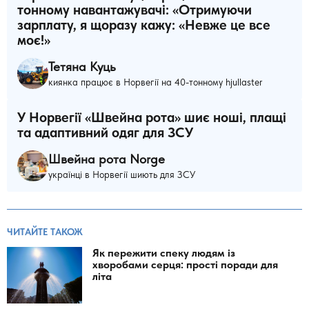
тонному навантажувачі: «Отримуючи
зарплату, я щоразу кажу: «Невже це все
моє!»
Тетяна Куць
киянка працює в Норвегії на 40-тонному hjullaster
У Норвегії «Швейна рота» шиє ноші, плащі
та адаптивний одяг для ЗСУ
Швейна рота Norge
українці в Норвегії шиють для ЗСУ
ЧИТАЙТЕ ТАКОЖ
Як пережити спеку людям із
хворобами серця: прості поради для
літа