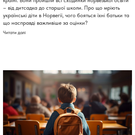
країні. Вони пройшли всі сходинки норвезької освіти
– від дитсадка до старшої школи. Про що мріють
українські діти в Норвегії, чого бояться їхні батьки та
що насправді важливіше за оцінки?
Читати далі