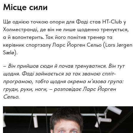
Місце сили
Ще однією точкою опори для Фаді став HT-Club
у
Холместранді, де він не лише щоденно тренується,
а й волонтерить. Так його помітив тренер та
керівник спортзалу Ларс Йорген Сельо (Lars Jørgen
Sælø).
–
Він прийшов сюди й почав тренуватися. Він тут
щодня. Фаді займається за так званою спліт-
програмою, тобто щодня окрема м’язова група:
груди, руки, ноги, –
розповідає Ларс Йорген
Сельо.