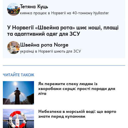
Тетяна Куць
киянка працює в Норвегії на 40-тонному hjullaster
У Норвегії «Швейна рота» шиє ноші, плащі
та адаптивний одяг для ЗСУ
Швейна рота Norge
українці в Норвегії шиють для ЗСУ
ЧИТАЙТЕ ТАКОЖ
Як пережити спеку людям із
хворобами серця: прості поради для
літа
Небезпека в морській воді: що варто
знати перед купанням