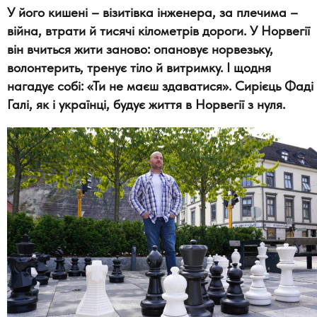
У його кишені – візитівка інженера, за плечима –
війна, втрати й тисячі кілометрів дороги. У Норвегії
він вчиться жити заново: опановує норвезьку,
волонтерить, тренує тіло й витримку. І щодня
нагадує собі: «Ти не маєш здаватися». Сирієць Фаді
Галі, як і українці, будує життя в Норвегії з нуля.