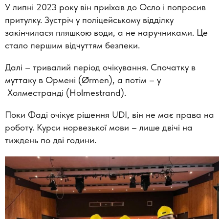
У липні 2023 року він приїхав до Осло і попросив
притулку. Зустріч у поліцейському відділку
закінчилася пляшкою води, а не наручниками. Це
стало першим відчуттям безпеки.
Далі – тривалий період очікування. Спочатку в
муттаку в Ормені (Ørmen), а потім – у
Холместранді (Holmestrand).
Поки Фаді очікує рішення UDI, він не має права на
роботу. Курси норвезької мови – лише двічі на
тиждень по дві години.