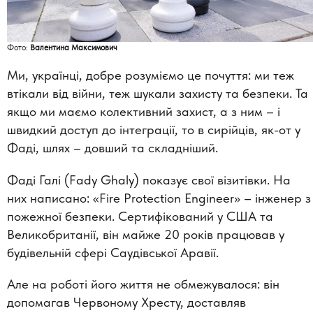
Фото:
Валентина Максимович
Ми, українці, добре розуміємо це почуття: ми теж
втікали від війни, теж шукали захисту та безпеки. Та
якщо ми маємо колективний захист, а з ним – і
швидкий доступ до інтеграції, то в сирійців, як-от у
Фаді, шлях – довший та складніший.
Фаді Галі (Fady Ghaly) показує свої візитівки. На
них написано: «Fire Protection Engineer» – інженер з
пожежної безпеки. Сертифікований у США та
Великобританії, він майже 20 років працював у
будівельній сфері Саудівської Аравії.
Але на роботі його життя не обмежувалося: він
допомагав Червоному Хресту, доставляв