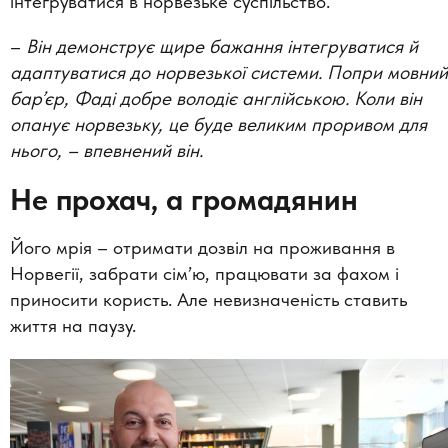
інтегруватися в норвезьке суспільство.
–
Він демонструє щире бажання інтегруватися й
адаптуватися до норвезької системи. Попри мовний
бар’єр, Фаді добре володіє англійською. Коли він
опанує норвезьку, це буде великим проривом для
нього, –
впевнений він.
Не прохач, а громадянин
Його мрія – отримати дозвіл на проживання в
Норвегії, забрати сім’ю, працювати за фахом і
приносити користь. Але невизначеність ставить
життя на паузу.