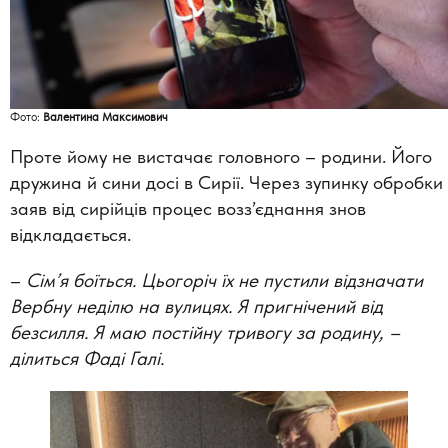
Фото:
Валентина Максимович
Проте йому не вистачає головного – родини. Його
дружина й сини досі в Сирії. Через зупинку обробки
заяв від сирійців процес возз’єднання знов
відкладається.
–
Сім’я боїться. Цьогоріч їх не пустили відзначати
Вербну неділю на вулицях. Я пригнічений від
безсилля. Я маю постійну тривогу за родину, –
ділиться Фаді Галі.