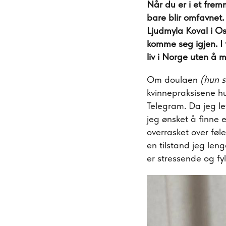
Når du er i et fremm
bare blir omfavnet.
Ljudmyla Koval i O
komme seg igjen. I 
liv i Norge uten å m
Om doulaen
(hun s
kvinnepraksisene hun
Telegram. Da jeg le
jeg ønsket å finne e
overrasket over føle
en tilstand jeg leng
er stressende og fyl