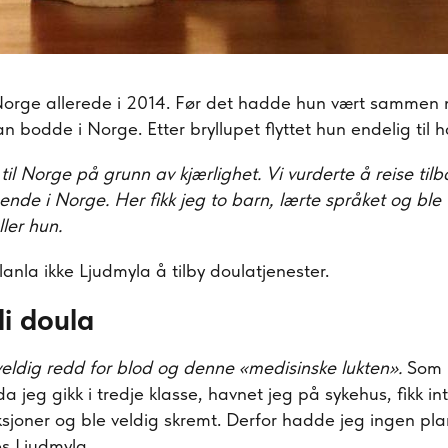
il Norge allerede i 2014. Før det hadde hun vært samme
n bodde i Norge. Etter bryllupet flyttet hun endelig til 
g til Norge på grunn av kjærlighet. Vi vurderte å reise til
oende i Norge. Her fikk jeg to barn, lærte språket og ble va
ller hun.
la ikke Ljudmyla å tilby doulatjenester.
li doula
 veldig redd for blod og denne «medisinske lukten».
Som b
da jeg gikk i tredje klasse, havnet jeg på sykehus, fikk i
sjoner og ble veldig skremt. Derfor hadde jeg ingen pl
s Ljudmyla.