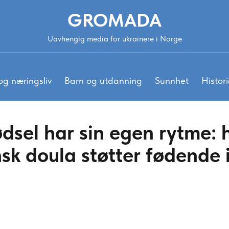
GROMADA
Uavhengig media for ukrainere i Norge
og næringsliv
Barn og utdanning
Sunnhet
Histori
ødsel har sin egen rytme:
nsk doula støtter fødende 