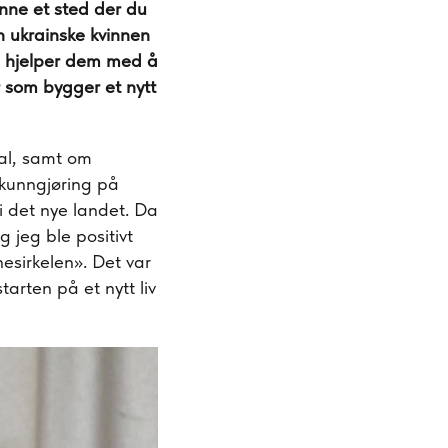
inne et sted der du
n ukrainske kvinnen
og hjelper dem med å
r som bygger et nytt
al, samt om
n kunngjøring på
i det nye landet. Da
g jeg ble positivt
nesirkelen». Det var
tarten på et nytt liv