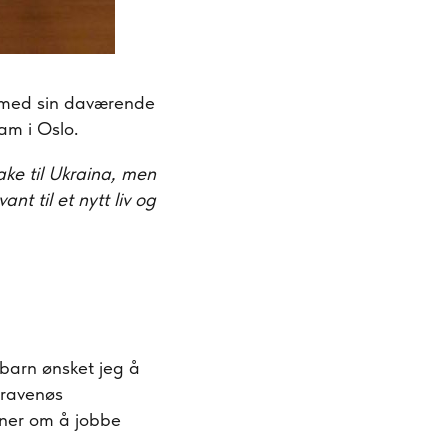
n med sin daværende
ham i Oslo.
bake til Ukraina, men
nt til et nytt liv og
arn ønsket jeg å
ntravenøs
aner om å jobbe