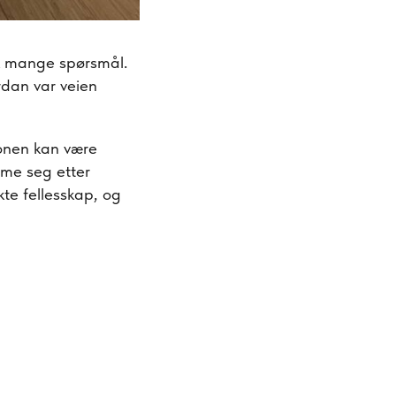
kk mange spørsmål.
rdan var veien
jonen kan være
mme seg etter
kte fellesskap, og