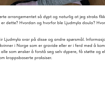
rte arrangementet så dypt og naturlig at jeg straks fi
r er dette? Hvordan og hvorfor ble Ljudmyla doula? Hvo
gir Ljudmyla svar på disse og andre spørsmål. Informas
e kvinner i Norge som er gravide eller er i ferd med å ko
 alle som ønsker å forstå seg selv dypere, få støtte og e
nom kroppsbaserte praksiser.