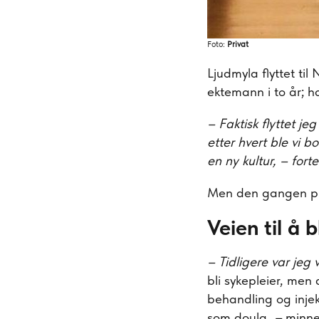
Foto:
Privat
Ljudmyla flyttet t
ektemann i to år; ha
– Faktisk flyttet je
etter hvert ble vi b
en ny kultur, – forte
Men den gangen plan
Veien til å b
– Tidligere var jeg
bli sykepleier, men 
behandling og injek
som doula,
–
minne