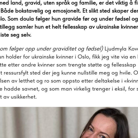
ed land, gravid, uten språk og familie, er det viktig å f
 Både bokstavelig og emosjonelt. Et slikt sted skaper de
slo. Som doula følger hun gravide før og under fødsel 
tillegg samler hun et helt fellesskap av ukrainske kvinne
iste seg selv.
om følger opp under graviditet og fødsel)
Ljudmyla Kov
 holder for ukrainske kvinner i Oslo, fikk jeg vite via e
tte etter andre kvinner som trengte støtte og fellesskap 
t ressursfylt sted der jeg kunne nullstille meg og hvile. O
lsen av letthet og ro som oppsto etter deltakelse i «kvin
e hadde savnet, og som man virkelig trenger i eksil, for s
t av usikkerhet.